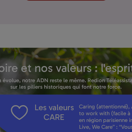
ire et nos valeurs : l'espr
m évolue, notre ADN reste le même. Redion Téléassista
sur les piliers historiques qui font notre force.
Les valeurs
Caring
(attentionné),
to work with
(facile à
CARE
en région parisienne 
Live, We Care” : “Vous