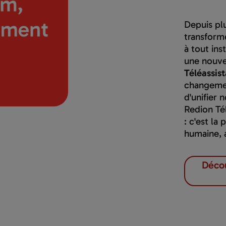
Depuis pl
transform
à tout ins
une nouve
Téléassis
changeme
d'unifier 
Redion Té
: c'est la
humaine, 
Décou