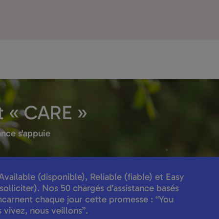
it
« CARE »
nce s'appuie
Available
(disponible),
Reliable
(fiable) et
Easy
 solliciter). Nos 50 chargés d'assistance basés
incarnent chaque jour cette promesse : “You
 vivez, nous veillons”.