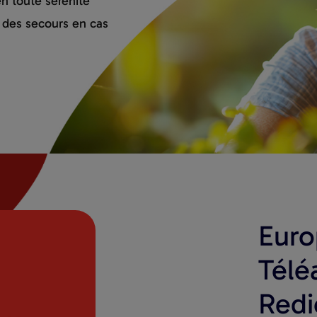
n toute sérénité
e des secours en cas
Euro
Télé
Redi